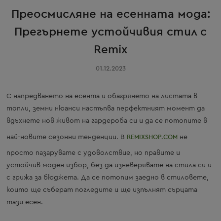
Преосмисляне на есенната мода:
Прегърнете устойчивия стил с
Remix
01.12.2023
С напредването на есента и обагрянето на листата в
топли, земни нюанси настъпва перфектният момент да
вдъхнете нов живот на гардероба си и да се потопите в
най-новите сезонни тенденции. В
REMIXSHOP.COM
не
просто пазарувате с удоволствие, но правите и
устойчив моден избор, без да изневерявате на стила си и
с грижа за бюджета. Да се потопим заедно в стиловете,
които ще съберат погледите и ще изпълнят сърцата
тази есен.