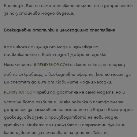
винтидж, Вие не само оставате стилни, но и допринасяте
за по-устойчиво модно бъдеще.
Всекидневни отстъпки и целогодишно спестяване
Кое никога не излиза от мода и изглежда по-
привлекателно с всеки сезон? Добрите сделки.
Намаленията в
REMIXSHOP.COM
са като никога не спиращ
лов на съкровища, с всекидневни оферти, които могат да
Ви спестят до 80% от любимите модни находки.
REMIXSHOP.COM
прави по-достъпна не само модата, но и
устойчивото развитие. Всяка покупка в платформата
допринася за намаляване на емисиите на вода и въглероден
диоксид, свързани с производството на нови модни
артикули. Можете да използвате и страхотни функции
като известие за намаляване на цените. Така че,