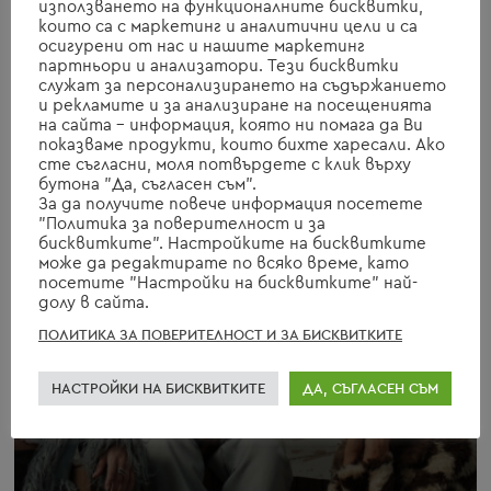
използването на функционалните бисквитки,
които са с маркетинг и аналитични цели и са
уебсайт – станете част от общност, която оказва
осигурени от нас и нашите маркетинг
положително въздействие върху света. Нека превърнем
партньори и анализатори. Тези бисквитки
устойчивата мода в тенденция, която никога не излиза
служат за персонализирането на съдържанието
и рекламите и за анализиране на посещенията
от мода.
на сайта - информация, която ни помага да Ви
показваме продукти, които бихте харесали. Ако
сте съгласни, моля потвърдете с клик върху
бутона "Да, съгласен съм".
За да получите повече информация посетете
"Политика за поверителност и за
бисквитките". Настройките на бисквитките
може да редактирате по всяко време, като
посетите "Настройки на бисквитките" най-
долу в сайта.
ПОЛИТИКА ЗА ПОВЕРИТЕЛНОСТ И ЗА БИСКВИТКИТЕ
НАСТРОЙКИ НА БИСКВИТКИТЕ
ДА, СЪГЛАСЕН СЪМ