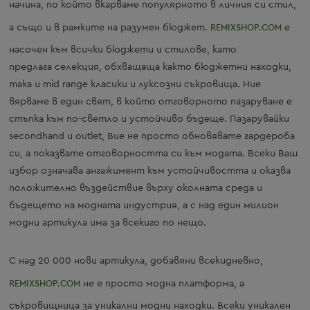
начина, по който вкарваме популярното в личния си стил,
а също и в рамките на разумен бюджет.
REMIXSHOP.COM
е
насочен към всички бюджети и стилове, като
предлага селекция, обхващаща както бюджетни находки,
така и mid range класики и луксозни съкровища. Ние
вярваме в един свят, в който отговорното пазаруване е
стъпка към по-светло и устойчиво бъдеще. Пазарувайки
secondhand и outlet, Вие не просто обновявате гардероба
си, а показвате отговорността си към модата. Всеки Ваш
избор означава ангажимент към устойчивостта и оказва
положително въздействие върху околната среда и
бъдещето на модната индустрия, а с над един милион
модни артикула има за всекиго по нещо.
С над 20 000 нови артикула, добавяни всекидневно,
REMIXSHOP.COM
не е просто модна платформа, а
съкровищница за уникални модни находки. Всеки уникален