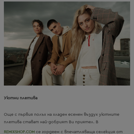
Уютни плетива
Още с първия полъх на хладен есенен въздух уютните
плетива стават най-добрият Ви приятел. В
REMIXSHOP.COM
се гордеем с впечатляваща селекция от