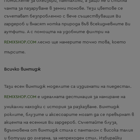
Помислете за блейзъри, панталони, а защо не и стилна
чанта за пазаруване в земни тонове. Тези цветове се
съчетават безпроблемно с вече съществуващия Ви
гардероб и внасят нотка природа във всекидневните Ви
аутфити. А с помощта на удобните филтри на
REMIXSHOP.COM
лесно ще намерите точно това, което
търсите.
Всичко винтидж
Тази есен винтидж моделите са издигнати на пиедестал.
REMIXSHOP.COM
е идеалната дестинация за намиране на
уникални находки с история за разказване. Винтидж
роклите, блузите и аксесоарите могат да се превърнат в
акцента на есенния Ви гардероб. Съчетайте блуза,
вдъхновена от винтидж стила с панталон с висока талия
и ботуши до глезена, за непреходен стил. Избирайки