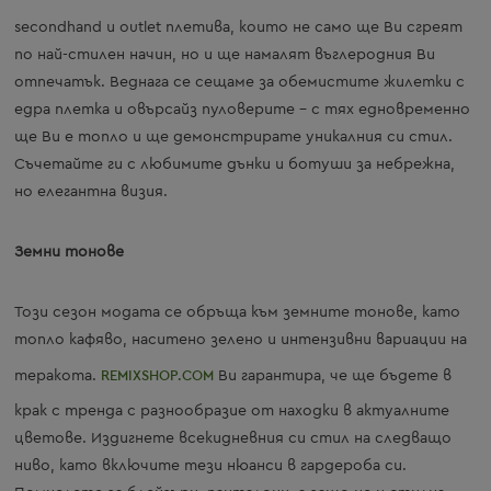
secondhand и outlet плетива, които не само ще Ви сгреят
по най-стилен начин, но и ще намалят въглеродния Ви
отпечатък. Веднага се сещаме за обемистите жилетки с
едра плетка и овърсайз пуловерите – с тях едновременно
ще Ви е топло и ще демонстрирате уникалния си стил.
Съчетайте ги с любимите дънки и ботуши за небрежна,
но елегантна визия.
Земни тонове
Този сезон модата се обръща към земните тонове, като
топло кафяво, наситено зелено и интензивни вариации на
теракота.
REMIXSHOP.COM
Ви гарантира, че ще бъдете в
крак с тренда с разнообразие от находки в актуалните
цветове. Издигнете всекидневния си стил на следващо
ниво, като включите тези нюанси в гардероба си.