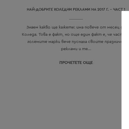
НАЙ-ДОБРИТЕ КОЛЕДНИ РЕКЛАМИ НА 2017 Г. – ЧАСТ 1
Знаем какво ще кажете: има повече от месец до
Коледа. Това е факт, но още един факт е, че част о
големите марки вече пуснаха своите празнични
реклами и те…
ПРОЧЕТЕТЕ ОЩЕ