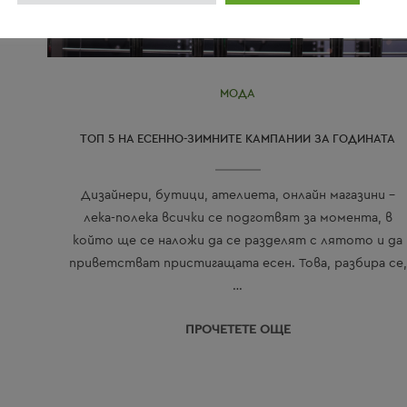
МОДА
ТОП 5 НА ЕСЕННО-ЗИМНИТЕ КАМПАНИИ ЗА ГОДИНАТА
Дизайнери, бутици, ателиета, онлайн магазини –
лека-полека всички се подготвят за момента, в
който ще се наложи да се разделят с лятото и да
приветстват пристигащата есен. Това, разбира се,
…
ПРОЧЕТЕТЕ ОЩЕ