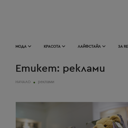
SKIP
TO
CONTENT
REUSE • REDUCE • REMIX
МОДА
КРАСОТА
ЛАЙФСТАЙЛ
ЗА R
Етикет:
реклами
реклами
НАЧАЛО