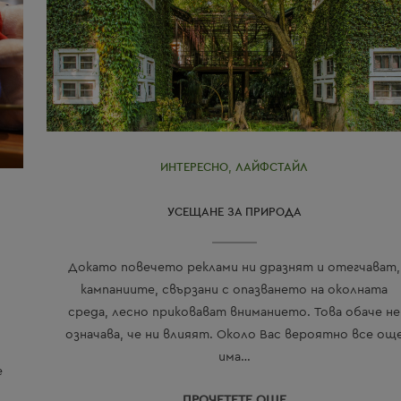
ИНТЕРЕСНО
,
ЛАЙФСТАЙЛ
УСЕЩАНЕ ЗА ПРИРОДА
Докато повечето реклами ни дразнят и отегчават,
кампаниите, свързани с опазването на околната
среда, лесно приковават вниманието. Това обаче не
означава, че ни влияят. Около Вас вероятно все ощ
има…
е
ПРОЧЕТЕТЕ ОЩЕ