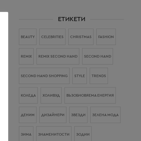
,
ЕТИКЕТИ
BEAUTY
CELEBRITIES
CHRISTMAS
FASHION
REMIX
REMIX SECOND HAND
SECOND HAND
SECOND HAND SHOPPING
STYLE
TRENDS
КОЛЕДА
ХОЛИВУД
ВЪЗОБНОВЯЕМА ЕНЕРГИЯ
ДЕНИМ
ДИЗАЙНЕРИ
ЗВЕЗДИ
ЗЕЛЕНА МОДА
ЗИМА
ЗНАМЕНИТОСТИ
ЗОДИИ