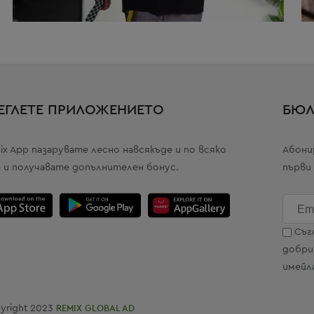
ЕГЛЕТЕ ПРИЛОЖЕНИЕТО
БЮЛ
ix App пазарувате лесно навсякъде и по всяко
Абони
 и получавате допълнителен бонус.
първи
Email
Съг
добри
имейла
yright 2023
REMIX GLOBAL AD