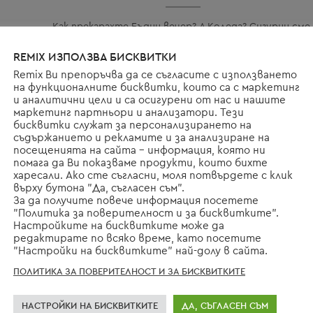
Как прекарахте Бъдни вечер? А Коледа? Сигурни сме
че никак не Ви се иска празничните дни да
REMIX ИЗПОЛЗВА БИСКВИТКИ
приключат, ето защо предлагаме да удължите
Remix Ви препоръчва да се съгласите с използването
малко миговете на весело настроение с поглед…
т
на функционалните бисквитки, които са с маркетинг
и аналитични цели и са осигурени от нас и нашите
маркетинг партньори и анализатори. Тези
ПРОЧЕТЕТЕ ОЩЕ
бисквитки служат за персонализирането на
съдържанието и рекламите и за анализиране на
посещенията на сайта - информация, която ни
помага да Ви показваме продукти, които бихте
харесали. Ако сте съгласни, моля потвърдете с клик
върху бутона "Да, съгласен съм".
За да получите повече информация посетете
"Политика за поверителност и за бисквитките".
Настройките на бисквитките може да
редактирате по всяко време, като посетите
"Настройки на бисквитките" най-долу в сайта.
ПОЛИТИКА ЗА ПОВЕРИТЕЛНОСТ И ЗА БИСКВИТКИТЕ
НАСТРОЙКИ НА БИСКВИТКИТЕ
ДА, СЪГЛАСЕН СЪМ