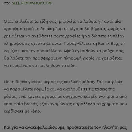
στο
SELL.REMIXSHOP.COM
.
Όταν επιλέξετε τα είδη σας, μπορείτε να λάβετε γι’ αυτά μία
προσφορά από τη Remix μέσα σε λίγα απλά βήματα, χωρίς να
χρειάζεται να ανεβάσετε φωτογραφίες ή να δώσετε επιπλέον
πληροφορίες σχετικά με αυτά. Παραγγέλνετε τη Remix Bag, τη
γεμίζετε και την αποστέλλετε. Αφού εγκριθούν τα ρούχα σας,
θα λάβετε την προσφερόμενη πληρωμή χωρίς να χρειάζεται
να περιμένετε να πουληθούν τα είδη.
Με τη Remix γίνεστε μέρος της κυκλικής μόδας. Σας επιτρέπει
να παραμένετε κομψές και να ακολουθείτε τις τάσεις της
μόδας, ενώ κάνετε αγορές με σύγχρονο και έξυπνο τρόπο από
κορυφαία brands, εξοικονομώντας παράλληλα τα χρήματα που
κερδίσατε με κόπο.
Και για να ανακεφαλαιώσουμε, προστατεύετε τον πλανήτη μας