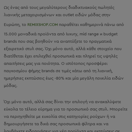
Ως ένας από τους μεγαλύτερους διαδικτυακούς πωλητές
λιανικής μεταχειρισμένων και outlet ειδών μόδας στην
Ευρώπη, το
REMIXSHOP.COM
παραθέτει καθημερινά πάνω από
15.000 μοναδικά προϊόντα από luxury, mid range и budget
brands που σας βοηθούν να αναπτύξετε το πραγματικά
εξαιρετικό στυλ σας. Όχι μόνο αυτό, αλλά κάθε στοιχείο που
διατίθεται έχει επιλεχθεί προσωπικά και πληρεί τις υψηλές
απαιτήσεις μας για ποιότητα. Ο ιστότοπος προσφέρει
παγκοσμίου φήμης brands σε τιμές κάτω από τη λιανική,
ημερήσιες εκπτώσεις έως -80% και μία μεγάλη ποικιλία ειδών
μόδας.
Όχι μόνο αυτό, αλλά σας δίνει την επιλογή να ανακαλύψετε
εύκολα το τέλειο εύρημα για το προσωπικό σας στυλ. Μπορείτε
να περιηγηθείτε με ευκολία στις κατηγορίες ρούχων ή να
δημιουργήσετε τα δικά σας προσωπικά φίλτρα και να
λαμβάνετε ειδοποιήσεις για νέα προϊόντα και εκπτώσεις σε