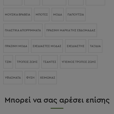
ΜΟΥΣΙΚΆ ΒΡΑΒΕΊΑ
ΜΠΌΤΕΣ
ΜΌΔΑ
ΠΑΠΟΎΤΣΙΑ
ΠΛΑΣΤΙΚΆ ΑΠΟΡΡΊΜΜΑΤΑ
ΠΡΆΣΙΝΗ ΜΆΡΚΑ ΤΗΣ ΕΒΔΟΜΆΔΑΣ
ΠΡΆΣΙΝΗ ΜΌΔΑ
ΣΧΕΔΙΑΣΤΈΣ ΜΌΔΑΣ
ΣΧΕΔΙΑΣΤΉΣ
ΤΑΞΊΔΙΑ
ΤΖΙΝ
ΤΡΌΠΟΣ ΖΩΉΣ
ΤΣΆΝΤΕΣ
ΥΓΙΕΙΝΌΣ ΤΡΌΠΟΣ ΖΩΉΣ
ΥΦΆΣΜΑΤΑ
ΦΎΣΗ
ΧΕΙΜΏΝΑΣ
Μπορεί να σας αρέσει επίσης