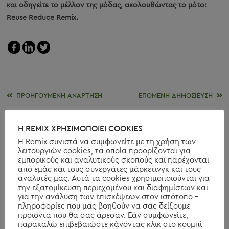
και οδηγείτε το μέλλον της μόδας, ακολουθώντας το μότο:
Reuse
Reduce
Remix.
Read
ΠΡΟΗΓΟΎΜΕΝΗ ΑΝΆΡΤΗΣΗ
ΕΠΌΜΕΝΗ ΔΗΜΟΣΊΕΥΣΗ
more
ΝΈΑ ΖΩΉ ΓΙΑ ΤΗ ΜΌΔΑ
Η ΚΥΚΛΙΚΗ ΜΟΔΑ ΩΣ
Η REMIX ΧΡΗΣΙΜΟΠΟΙΕΙ COOKIES
ΤΡΟΠΟΣ ΖΩΗΣ
articles
Η Remix συνιστά να συμφωνείτε με τη χρήση των
λειτουργιών cookies, τα οποία προορίζονται για
εμπορικούς και αναλυτικούς σκοπούς και παρέχονται
ΣΧΕΤΙΚΑ ΜΕ ΕΜΑΣ
από εμάς και τους συνεργάτες μάρκετινγκ και τους
αναλυτές μας. Αυτά τα cookies χρησιμοποιούνται για
την εξατομίκευση περιεχομένου και διαφημίσεων και
Το Remixshop.com είναι ένα από τα κορυφαία online
για την ανάλυση των επισκέψεων στον ιστότοπο -
καταστήματα για second hand και outlet μόδα στην Ευρώπη.
πληροφορίες που μας βοηθούν να σας δείξουμε
προϊόντα που θα σας άρεσαν. Εάν συμφωνείτε,
Στην ιστοσελίδα μας θα βρείτε γυνακεία, ανδρικά και παιδικά
παρακαλώ επιβεβαιώστε κάνοντας κλικ στο κουμπί