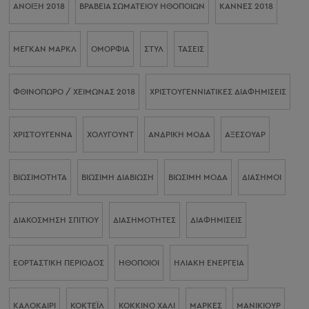
ΆΝΟΙΞΗ 2018
ΒΡΑΒΕΊΑ ΣΩΜΑΤΕΊΟΥ ΗΘΟΠΟΙΏΝ
ΚΆΝΝΕΣ 2018
ΜΈΓΚΑΝ ΜΑΡΚΛ
ΟΜΟΡΦΙΑ
ΣΤΥΛ
ΤΑΣΕΙΣ
ΦΘΙΝΌΠΩΡΟ / ΧΕΙΜΏΝΑΣ 2018
ΧΡΙΣΤΟΥΓΕΝΝΙΆΤΙΚΕΣ ΔΙΑΦΗΜΊΣΕΙΣ
ΧΡΙΣΤΟΎΓΕΝΝΑ
ΧΌΛΥΓΟΥΝΤ
ΑΝΔΡΙΚΉ ΜΌΔΑ
ΑΞΕΣΟΥΆΡ
ΒΙΩΣΙΜΌΤΗΤΑ
ΒΙΏΣΙΜΗ ΔΙΑΒΊΩΣΗ
ΒΙΏΣΙΜΗ ΜΌΔΑ
ΔΙΆΣΗΜΟΙ
ΔΙΑΚΌΣΜΗΣΗ ΣΠΙΤΙΟΎ
ΔΙΑΣΗΜΌΤΗΤΕΣ
ΔΙΑΦΗΜΊΣΕΙΣ
ΕΟΡΤΑΣΤΙΚΉ ΠΕΡΊΟΔΟΣ
ΗΘΟΠΟΙΟΊ
ΗΛΙΑΚΉ ΕΝΈΡΓΕΙΑ
ΚΑΛΟΚΑΊΡΙ
ΚΟΚΤΈΙΛ
ΚΌΚΚΙΝΟ ΧΑΛΊ
ΜΆΡΚΕΣ
ΜΑΝΙΚΙΟΎΡ