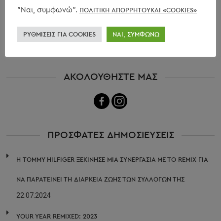
ρούχα, παπούτσια, τσάντες και αξεσουάρ. Στο remixshop.com
"Ναι, συμφωνώ".
ΠΟΛΙΤΙΚΗ ΑΠΟΡΡΗΤΟΥΚΑΙ «COOKIES»
μπορείτε να επιλέξετε ανάμεσα σε 5000 μάρκες, πάνω από 100
000 προϊόντα online κάθε στιγμή και 5 000 καινούρια
ΡΥΘΜΊΣΕΙΣ ΓΙΑ COOKIES
ΝΑΙ, ΣΥΜΦΩΝΏ
ευρήματα μόδας κάθε μέρα.
ΑΚΟΛΟΥΘΗΣΤΕ ΜΑΣ
ΠΡΟΣΦΑΤΕΣ ΔΗΜΟΣΙΕΥΣΕΙΣ
Η TOMMY HILFIGER ΞΕΚΊΝΗΣΕ ΜΙΑ ΣΥΝΕΡΓΑΣΊΑ ΜΕ ΤΟ REMIX ΓΙΑ
ΝΑ ΠΑΡΑΤΕΊΝΕΙ ΤΗ ΔΙΆΡΚΕΙΑ ΖΩΉΣ ΤΩΝ ΣΥΛΛΟΓΏΝ ΤΗΣ
22.07.2024
YOUR YEAR REMIXED: 2023