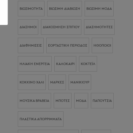
ΒΙΩΣΙΜΌΤΗΤΑ
ΒΙΏΣΙΜΗ ΔΙΑΒΊΩΣΗ
ΒΙΏΣΙΜΗ ΜΌΔΑ
ΔΙΆΣΗΜΟΙ
ΔΙΑΚΌΣΜΗΣΗ ΣΠΙΤΙΟΎ
ΔΙΑΣΗΜΌΤΗΤΕΣ
ΔΙΑΦΗΜΊΣΕΙΣ
ΕΟΡΤΑΣΤΙΚΉ ΠΕΡΊΟΔΟΣ
ΗΘΟΠΟΙΟΊ
ΗΛΙΑΚΉ ΕΝΈΡΓΕΙΑ
ΚΑΛΟΚΑΊΡΙ
ΚΟΚΤΈΙΛ
ΚΌΚΚΙΝΟ ΧΑΛΊ
ΜΆΡΚΕΣ
ΜΑΝΙΚΙΟΎΡ
ΜΟΥΣΙΚΆ ΒΡΑΒΕΊΑ
ΜΠΌΤΕΣ
ΜΌΔΑ
ΠΑΠΟΎΤΣΙΑ
ΠΛΑΣΤΙΚΆ ΑΠΟΡΡΊΜΜΑΤΑ