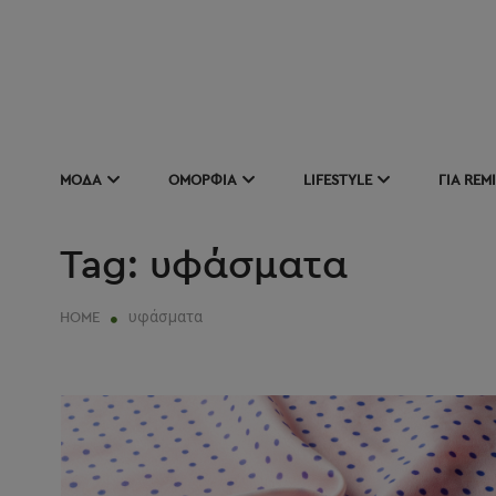
SKIP
TO
CONTENT
REUSE • REDUCE • REMIX
ΜΟΔΑ
ΟΜΟΡΦΙΑ
LIFESTYLE
ΓΙΑ REM
Tag:
υφάσματα
υφάσματα
HOME