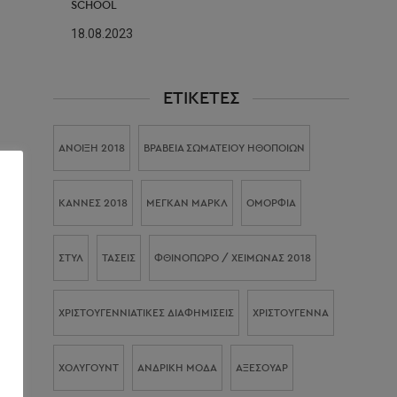
SCHOOL
18.08.2023
ΕΤΙΚΈΤΕΣ
ΆΝΟΙΞΗ 2018
ΒΡΑΒΕΊΑ ΣΩΜΑΤΕΊΟΥ ΗΘΟΠΟΙΏΝ
ΚΆΝΝΕΣ 2018
ΜΈΓΚΑΝ ΜΑΡΚΛ
ΟΜΟΡΦΙΑ
ΣΤΥΛ
ΤΑΣΕΙΣ
ΦΘΙΝΌΠΩΡΟ / ΧΕΙΜΏΝΑΣ 2018
ΧΡΙΣΤΟΥΓΕΝΝΙΆΤΙΚΕΣ ΔΙΑΦΗΜΊΣΕΙΣ
ΧΡΙΣΤΟΎΓΕΝΝΑ
ΧΌΛΥΓΟΥΝΤ
ΑΝΔΡΙΚΉ ΜΌΔΑ
ΑΞΕΣΟΥΆΡ