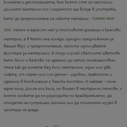
климата и дестинацията, към която сте се насочили.
Дългият панталон със сигурност ще влезе в употреба,
като за предпочитане са леките материи –
ПАМУК ИЛИ
ЛЕН
. Ленът е една от най-устойчивите дишащи и красиви
материи, а в Remix има хиляди изгодни предложения за
вашия вкус и предпочитания, просто използвайте
филтъра за материали. В този случай светлите цветове
като бяло и бежово са идеални за летни пътешествия.
Няма как да минете без къси панталони, един или два
чифта, от черен или син деним – удобни, практични и
идеални в комбинация с бански костюм. И накрая – поне
една пола. Дълга или къса, но винаги в неутрални тонове, с
която можете да се разходите по крайбрежието, да
отидете на сутрешен шопинг или да посетите музей в
центъра на града.