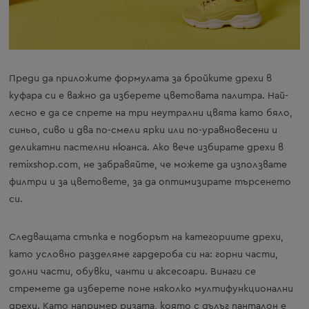
Преди да приложите формулата за бройките дрехи в
куфара си е важно да изберете цветовата палитра. Най-
лесно е да се спрете на три неутрални цвята като бяло,
синьо, сиво и два по-смели ярки или по-уравновесени и
деликатни пастелни нюанса. Ако вече избирате дрехи в
remixshop.com, не забравяйте, че можете да използвате
филтри и за цветовете, за да оптимизирате търсенето
си.
Следващата стъпка е подборът на категориите дрехи,
като условно разделяме гардероба си на: горни части,
долни части, обувки, чанти и аксесоари. Винаги се
стремете да изберете поне няколко мултифункционални
дрехи. Като например ризата, която с дълъг панталон е