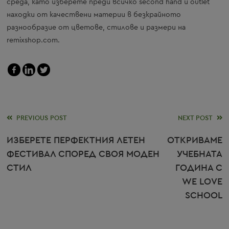
среда, като изберете преди всичко second hand и outlet
находки от качествени материи в безкрайното
разнообразие от цветове, стилове и размери на
remixshop.com.
Read
PREVIOUS POST
NEXT POST
more
ИЗБЕРЕТЕ ПЕРФЕКТНИЯ ЛЕТЕН
ОТКРИВАМЕ
ФЕСТИВАЛ СПОРЕД СВОЯ МОДЕН
УЧЕБНАТА
articles
СТИЛ
ГОДИНА С
WE LOVE
SCHOOL