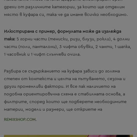
дрехи от различните категории, за които ще отделим
място в куфара си, така че да имаме всичко необходимо.
Илюстрирана с пример, формулата може да изглежда
така:
5 горни части (тениски, ризи, блузи, рокли), 4 долни
части (поли, панталони), 3 чифта обувки, 2 чанти, 1 шапка,
1 часовник и 1 чифт слънчеви очила.
Разбира се съдържанието на куфара зависи до голяма
степен от контекста и целта на пътуването, сезона и
други променливи фактори. И все пак наличието на
подобна ориентировъчна схема е стабилната основа, а
филтрите, според които ще подберете необходимите
материи, модели и размери, ще откриете на
REMIXSHOP.COM
.