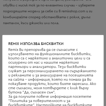
обувки с нисък ток за по-елегантни случаи – изберете
подходящите модели за себе си в remixshop.com и ги
комбинирайте според обстановката с рокля, дълъг
панталон, къси джински или пола.
2
– Една малка до средна
ЧАНТА
за през рамо, в която да
REMIX ИЗПОЛЗВА БИСКВИТКИ
приберете най-необходимото като портмоне, мобилен
Remix Ви препоръчва да се съгласите с
телефон и кърпички и една макси чанта в помощ по пътя,
използването на функционалните бисквитки,
за удобство при шопинг или на път към плажа са напълно
които са с маркетинг и аналитични цели и са
осигурени от нас и нашите маркетинг
достатъчни.
партньори и анализатори. Тези бисквитки
Тук е първият пример, с който можете да нарушите
служат за персонализирането на съдържанието
и рекламите и за анализиране на посещенията
правилото –
БАНСКИТЕ КОСТЮМИ
. Ако дестинацията ви е
на сайта - информация, която ни помага да Ви
показваме продукти, които бихте харесали. Ако
свързана със слънце и вода, можете да вземете 2 или 3
сте съгласни, моля потвърдете с клик върху
чифта. Изберете долнища и горнища, които могат да се
бутона "Да, съгласен съм".
комбинират помежду си и вземете поне един цял бански,
За да получите повече информация посетете
"Политика за поверителност и за
който може да съчетаете и в ежедневните си визии.
бисквитките". Настройките на бисквитките