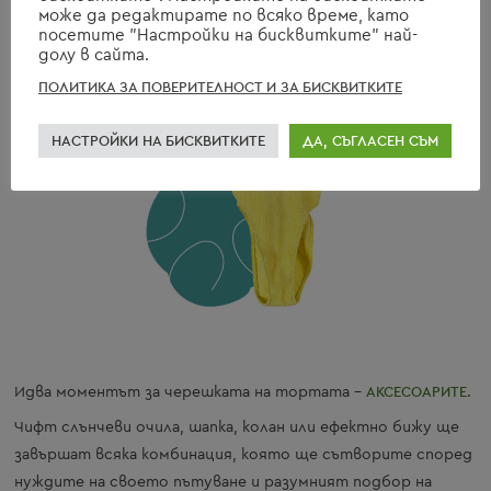
може да редактирате по всяко време, като
посетите "Настройки на бисквитките" най-
долу в сайта.
ПОЛИТИКА ЗА ПОВЕРИТЕЛНОСТ И ЗА БИСКВИТКИТЕ
НАСТРОЙКИ НА БИСКВИТКИТЕ
ДА, СЪГЛАСЕН СЪМ
Идва моментът за черешката на тортата –
АКСЕСОАРИТЕ
.
Чифт слънчеви очила, шапка, колан или ефектно бижу ще
завършат всяка комбинация, която ще сътворите според
нуждите на своето пътуване и разумният подбор на