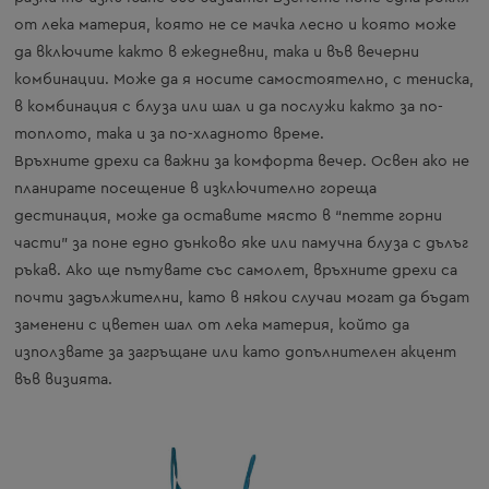
от лека материя, която не се мачка лесно и която може
да включите както в ежедневни, така и във вечерни
комбинации. Може да я носите самостоятелно, с тениска,
в комбинация с блуза или шал и да послужи както за по-
топлото, така и за по-хладното време.
Връхните дрехи са важни за комфорта вечер. Освен ако не
планирате посещение в изключително гореща
дестинация, може да оставите място в “петте горни
части” за поне едно дънково яке или памучна блуза с дълъг
ръкав. Ако ще пътувате със самолет, връхните дрехи са
почти задължителни, като в някои случаи могат да бъдат
заменени с цветен шал от лека материя, който да
използвате за загръщане или като допълнителен акцент
във визията.