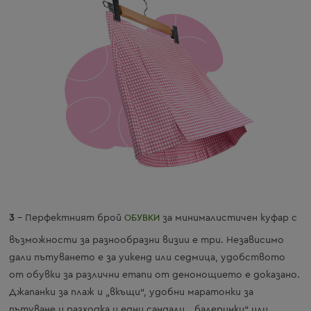
3
– Перфектният брой
ОБУВКИ
за минималистичен куфар с
възможности за разнообразни визии е три. Независимо
дали пътуването е за уикенд или седмица, удобството
от обувки за различни етапи от денонощието е доказано.
Джапанки за плаж и „вкъщи“, удобни маратонки за
пътуване и разходка и едни сандали, „балеринки“ или