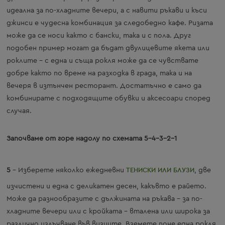
идеална за по-хладните вечери, а с навити ръкави и къси
джинси е чудесна комбинация за следобедно кафе. Ризата
може да се носи както с бански, така и с пола. Друг
подобен пример могат да бъдат двулицевите якета или
роклите – с една и съща рокля може да се чувствате
добре както по време на разходка в града, така и на
вечеря в изтънчен ресторант. Достатъчно е само да
комбинирате с подходящите обувки и аксесоари според
случая.
Започваме от горе надолу по схемата 5-4-3-2-1
5
– Изберете няколко ежедневни
ТЕНИСКИ ИЛИ БЛУЗИ
, две
изчистени и една с деликатен десен, какъвто е райето.
Може да разнообразите с дължината на ръкава – за по-
хладните вечери или с кройката – вталена или широка за
различно излъчване във визиите. Вземете поне една рокля