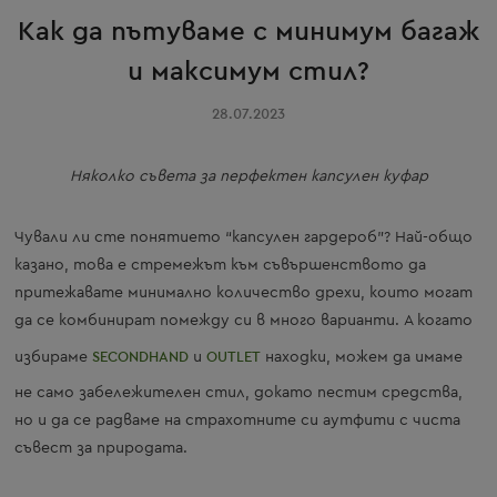
Как да пътуваме с минимум багаж
и максимум стил?
28.07.2023
Няколко съвета за перфектен капсулен куфар
Чували ли сте понятието “капсулен гардероб”? Най-общо
казано, това е стремежът към съвършенството да
притежавате минимално количество дрехи, които могат
да се комбинират помежду си в много варианти. А когато
избираме
SECONDHAND
и
OUTLET
находки, можем да имаме
не само забележителен стил, докато пестим средства,
но и да се радваме на страхотните си аутфити с чиста
съвест за природата.