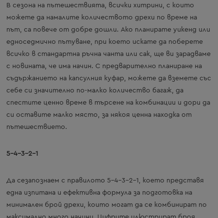
В сезона на пътешествията, всички хитрини, с които
можете да намалите количеството дрехи по време на
път, са повече от добре дошли. Ако планирате уикенд или
едноседмично пътуване, при което искате да поберете
всичко в стандартна ръчна чанта или сак, ще ви зарадваме
с новината, че има начин. С предварително планиране на
съдържанието на капсулния куфар, можете да вземете със
себе си значително по-малко количество багаж, да
спестите ценно време в търсене на комбинации и дори да
си оставите малко място, за някоя ценна находка от
пътешествието.
5-4-3-2-1
Да сезапознаем с правилото 5-4-3-2-1, което представя
една изпитана и ефективна формула за подготовка на
минимален брой дрехи, които могат да се комбинират по
максимално много начини. Цифрите илюстрират броя