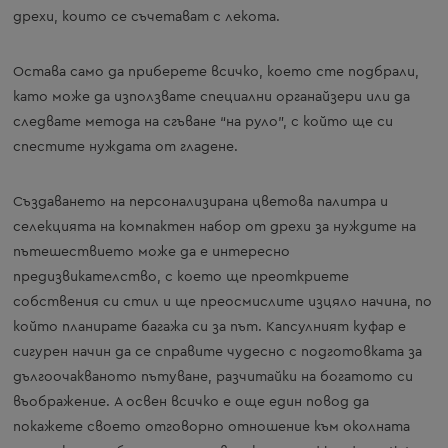
дрехи, които се съчетават с лекота.
Остава само да приберете всичко, което сте подбрали,
като може да използвате специални органайзери или да
следвате метода на сгъване “на руло”, с който ще си
спестите нуждата от гладене.
Създаването на персонализирана цветова палитра и
селекцията на компактен набор от дрехи за нуждите на
пътешествието може да е интересно
предизвикателство, с което ще преоткриете
собствения си стил и ще преосмислите изцяло начина, по
който планирате багажа си за път. Капсулният куфар е
сигурен начин да се справите чудесно с подготовката за
дългоочакваното пътуване, разчитайки на богатото си
въображение. А освен всичко е още един повод да
покажете своето отговорно отношение към околната