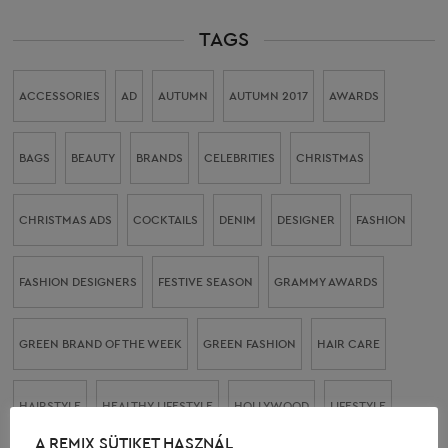
TAGS
ACCESSORIES
AD
AUTUMN
AUTUMN 2017
AWARDS
BAGS
BEAUTY
BRANDS
CELEBRITIES
CHRISTMAS
CHRISTMAS ADS
COCKTAILS
DENIM
DESIGNER
FASHION
FASHION DESIGNERS
FESTIVE SEASON
GRAMMY AWARDS
GREEN BRAND OF THE WEEK
GREEN FASHION
HAIR CARE
HAIRSTYLE
HEALTHY LIFESTYLE
HOLLYWOOD
LIFESTYLE
A REMIX SÜTIKET HASZNÁL