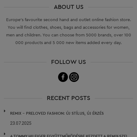
ABOUT US
Europe’s favourite second hand and outlet online fashion store.
You will find clothes, shoes, bags and accessories for women,
men and children. You can choose from 5000 brands, over 100
000 products and 5 000 new items added every day.
FOLLOW US
RECENT POSTS
REMIX – PRELOVED FASHION: ÚJ STÍLUS, ÚJ ÉRZÉS
23.07.2025
A TOMMY HILFIGER EGYÜTTMŰKÖDÉSBE KEZDETT A REMIX-SZEL