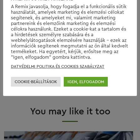
A Remix javasolja, hogy fogadja el a funkcionális sütik
MANICURE
MEN’S FASHION
NAILS
PADDINGTON BEAR
használatát, amelyek marketing és elemzési célokat
segítenek, és amelyeket mi, valamint marketing
partnereink és elemzőink marketing és elemzési
PLASTIC WASTE
RED CARPET
REMIX
RENEWABLE ENERGY
célokra használunk. Ezeket a cookie-kat a tartalom és
a hirdetések személyre szabására és a
webhelylátogatások elemzésére használják - ezek az
SCREEN ACTORS GUILD AWARDS
SHOES
STYLE
SUMMER
információk segítenek megmutatni az ön által kedvelt
termékeket. Ha egyetért, kérjük, erősítse meg az
"Igen, elfogadom" gombra kattintva.
SUSTAINABILITY
SUSTAINABLE FASHION
SUSTAINABLE LIVING
DATVÉDELMI POLITIKA ÉS COOKIES SZABÁLYZAT
COOKIE-BEÁLLÍTÁSOK
IGEN, ELFOGADOM
TRAVEL
TRENDS
WINTER
WINTER 2017
WINTER FASHION
You may like it too