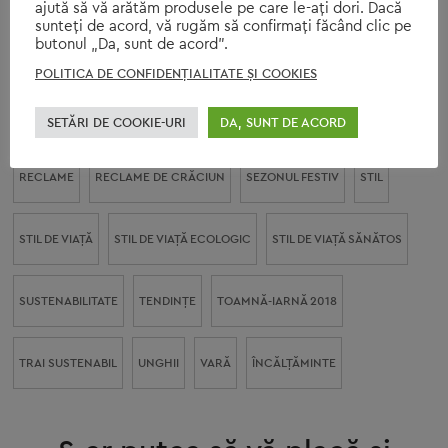
ajută să vă arătăm produsele pe care le-ați dori. Dacă
sunteți de acord, vă rugăm să confirmați făcând clic pe
butonul „Da, sunt de acord”.
MODA ECOLOGICĂ
MODĂ SUSTENABILĂ
NATURĂ
PANTOFI
POLITICA DE CONFIDENŢIALITATE ŞI COOKIES
PREMIILE GRAMMY
PREMII MUZICALE
PRIMĂVARA 2018
SETĂRI DE COOKIE-URI
DA, SUNT DE ACORD
RECLAME
RECLAME DE CRĂCIUN
SEZONUL FESTIV
STIL
STIL DE VIAŢĂ
STIL DE VIAŢĂ ECOLOGIC
STIL DE VIAŢĂ SĂNĂTOS
SUSTENABILITATE
TENDINȚE
TOAMNĂ-IARNĂ 2018
TRAI SUSTENABIL
UNGHII
VARĂ
ÎNCĂLŢĂMINTE