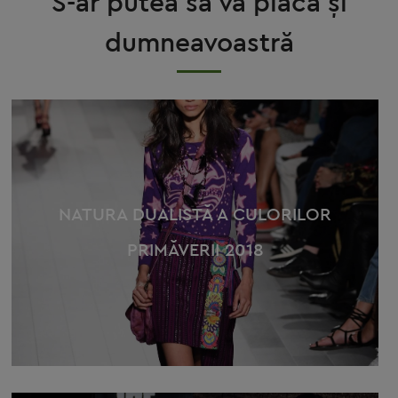
S-ar putea să vă placă și
dumneavoastră
NATURA DUALISTĂ A CULORILOR
PRIMĂVERII 2018