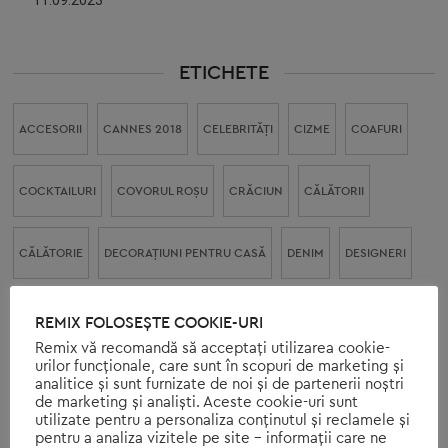
ETICHETE
ACCESORII
CANNES 2018
CELEBRITĂŢI
CIZME
COAFURI
COCKTAILURI
COVORUL ROŞU
CRĂCIUN
CĂLĂTORII
CĂLĂTORIE
DECORAŢIUNI PENTRU CASĂ
DENIM
DESIGNERI
DESIGNERI DE MODĂ
ENERGIE REGENERABILĂ
ENERGIE SOLARĂ
REMIX FOLOSEȘTE COOKIE-URI
Remix vă recomandă să acceptați utilizarea cookie-
urilor funcționale, care sunt în scopuri de marketing și
FRUMUSEȚE
GENŢI
HAUTE COUTURE
HOLLYWOOD
analitice și sunt furnizate de noi și de partenerii noștri
de marketing și analiști. Aceste cookie-uri sunt
utilizate pentru a personaliza conținutul și reclamele și
pentru a analiza vizitele pe site - informații care ne
LAC DE UNGHII
MEGHAN MARKLE
MODA
MODA DE IARNĂ