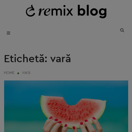
SKIP
T
B
TO
REUSE • REDUCE • REMIX
CONTENT
Etichetă:
vară
vară
HOME