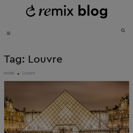
SKIP
T
B
TO
REUSE • REDUCE • REMIX
CONTENT
Tag:
Louvre
Louvre
HOME