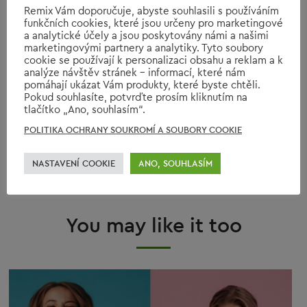
Remix Vám doporučuje, abyste souhlasili s používáním
funkčních cookies, které jsou určeny pro marketingové
a analytické účely a jsou poskytovány námi a našimi
SCREEN ACTORS GUILD AWARDS
SHOES
SPRING 2018
STYLE
marketingovými partnery a analytiky. Tyto soubory
cookie se používají k personalizaci obsahu a reklam a k
analýze návštěv stránek - informací, které nám
SUMMER
SUSTAINABILITY
SUSTAINABLE FASHION
pomáhají ukázat Vám produkty, které byste chtěli.
Pokud souhlasíte, potvrďte prosím kliknutím na
tlačítko „Ano, souhlasím“.
SUSTAINABLE LIVING
TOURISM
TRAVEL
TRENDS
WINTER
POLITIKA OCHRANY SOUKROMÍ A SOUBORY COOKIE
NASTAVENÍ COOKIE
ANO, SOUHLASÍM
WINTER FASHION
You may like it too