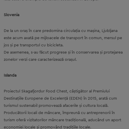
Slovenia
De la un oraş în care predomina circulaţia cu maşina, Ljubljana
este acum axată pe mijloacele de transport în comun, mersul pe
jos şi pe transportul cu bicicleta.
De asemenea, s-au făcut progrese şi în conservarea şi protejarea
zonelor verzi care caracterizează oraşul.
Islanda
Proiectul Skagafjordur Food Chest, câştigător al Premiului
Destinațiile Europene de Excelență (EDEN) în 2015, arată cum
turismul sustenabil promovează afacerile şi cultura locală.
Producătorii locali de mâncare, împreună cu antreprenorii în
turism oferă vizitatorilor mâncare tradiţională, aducând un aport
economiei locale şi promovând tradiţiile locale.