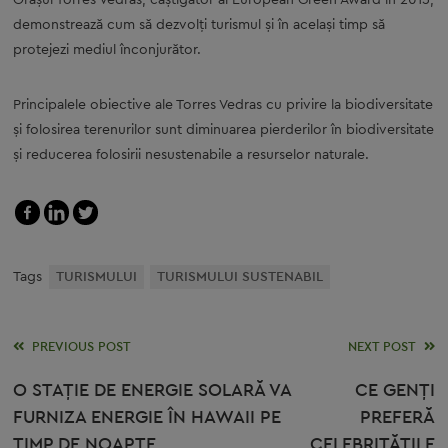
Oraşul Torres Vedras, câştigător al European Green Award în 2015,
demonstrează cum să dezvolţi turismul şi în acelaşi timp să
protejezi mediul înconjurător.
Principalele obiective ale Torres Vedras cu privire la biodiversitate
şi folosirea terenurilor sunt diminuarea pierderilor în biodiversitate
şi reducerea folosirii nesustenabile a resurselor naturale.
Tags
TURISMULUI
TURISMULUI SUSTENABIL
Read
PREVIOUS POST
NEXT POST
more
O STAŢIE DE ENERGIE SOLARĂ VA
CE GENŢI
FURNIZA ENERGIE ÎN HAWAII PE
PREFERĂ
articles
TIMP DE NOAPTE
CELEBRITĂŢILE