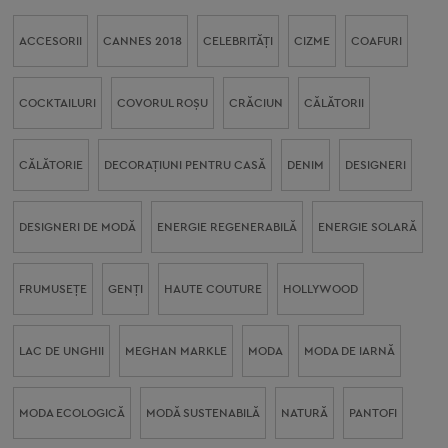
ACCESORII
CANNES 2018
CELEBRITĂŢI
CIZME
COAFURI
COCKTAILURI
COVORUL ROŞU
CRĂCIUN
CĂLĂTORII
CĂLĂTORIE
DECORAŢIUNI PENTRU CASĂ
DENIM
DESIGNERI
DESIGNERI DE MODĂ
ENERGIE REGENERABILĂ
ENERGIE SOLARĂ
FRUMUSEȚE
GENŢI
HAUTE COUTURE
HOLLYWOOD
LAC DE UNGHII
MEGHAN MARKLE
MODA
MODA DE IARNĂ
MODA ECOLOGICĂ
MODĂ SUSTENABILĂ
NATURĂ
PANTOFI