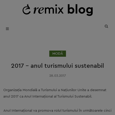
SKIP
T
B
TO
REUSE • REDUCE • REMIX
CONTENT
MODĂ
2017 – anul turismului sustenabil
28.03.2017
Organizaţia Mondială a Turismului a Naţiunilor Unite a desemnat
anul 2017 ca Anul Internaţional al Turismului Sustenabil.
Anul Internaţional va promova rolul turismului în următoarele cinci