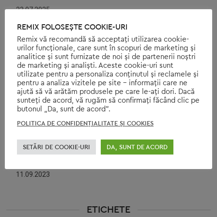
23.07.2025
REMIX FOLOSEȘTE COOKIE-URI
TOMMY HILFIGER LANSEAZĂ UN PARTENERIAT CU REMIX PENTRU
Remix vă recomandă să acceptați utilizarea cookie-
urilor funcționale, care sunt în scopuri de marketing și
A PRELUNGI DURATA DE VIAȚĂ A COLECȚIILOR SALE
analitice și sunt furnizate de noi și de partenerii noștri
22.07.2024
de marketing și analiști. Aceste cookie-uri sunt
utilizate pentru a personaliza conținutul și reclamele și
pentru a analiza vizitele pe site - informații care ne
NIMIC INUTIL: POARTĂ DOAR HAINELE PE CARE LE ADORI
ajută să vă arătăm produsele pe care le-ați dori. Dacă
sunteți de acord, vă rugăm să confirmați făcând clic pe
06.02.2024
butonul „Da, sunt de acord”.
YOUR YEAR REMIXED: 2023
POLITICA DE CONFIDENŢIALITATE ŞI COOKIES
19.01.2024
SETĂRI DE COOKIE-URI
DA, SUNT DE ACORD
(R)EVOLUȚIA FASHION: SECONDHAND SEPTEMBER CU REMIX
11.09.2023
ETICHETE