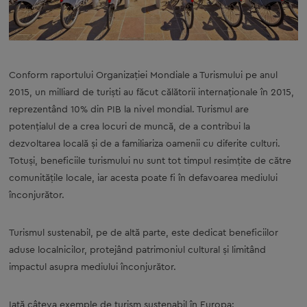
Conform raportului Organizaţiei Mondiale a Turismului pe anul
2015, un milliard de turişti au făcut călătorii internaţionale în 2015,
reprezentând 10% din PIB la nivel mondial. Turismul are
potenţialul de a crea locuri de muncă, de a contribui la
dezvoltarea locală şi de a familiariza oamenii cu diferite culturi.
Totuşi, beneficiile turismului nu sunt tot timpul resimţite de către
comunităţile locale, iar acesta poate fi în defavoarea mediului
înconjurător.
Turismul sustenabil, pe de altă parte, este dedicat beneficiilor
aduse localnicilor, protejând patrimoniul cultural şi limitând
impactul asupra mediului înconjurător.
Iată câteva exemple de turism sustenabil în Europa: