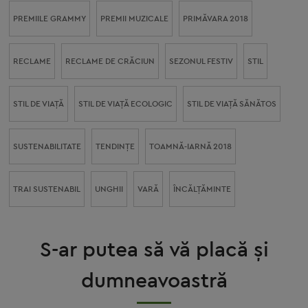
PREMIILE GRAMMY
PREMII MUZICALE
PRIMĂVARA 2018
RECLAME
RECLAME DE CRĂCIUN
SEZONUL FESTIV
STIL
STIL DE VIAŢĂ
STIL DE VIAŢĂ ECOLOGIC
STIL DE VIAŢĂ SĂNĂTOS
SUSTENABILITATE
TENDINȚE
TOAMNĂ-IARNĂ 2018
TRAI SUSTENABIL
UNGHII
VARĂ
ÎNCĂLŢĂMINTE
S-ar putea să vă placă și
dumneavoastră