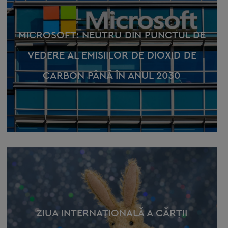
MICROSOFT: NEUTRU DIN PUNCTUL DE
VEDERE AL EMISIILOR DE DIOXID DE
CARBON PÂNĂ ÎN ANUL 2030
ZIUA INTERNAŢIONALĂ A CĂRŢII