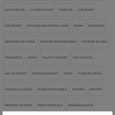
COCKTAILURI
COVORUL ROŞU
CRĂCIUN
CĂLĂTORII
CĂLĂTORIE
DECORAŢIUNI PENTRU CASĂ
DENIM
DESIGNERI
DESIGNERI DE MODĂ
ENERGIE REGENERABILĂ
ENERGIE SOLARĂ
FRUMUSEȚE
GENŢI
HAUTE COUTURE
HOLLYWOOD
LAC DE UNGHII
MEGHAN MARKLE
MODA
MODA DE IARNĂ
MODA ECOLOGICĂ
MODĂ SUSTENABILĂ
NATURĂ
PANTOFI
PREMIILE GRAMMY
PREMII MUZICALE
PRIMĂVARA 2018