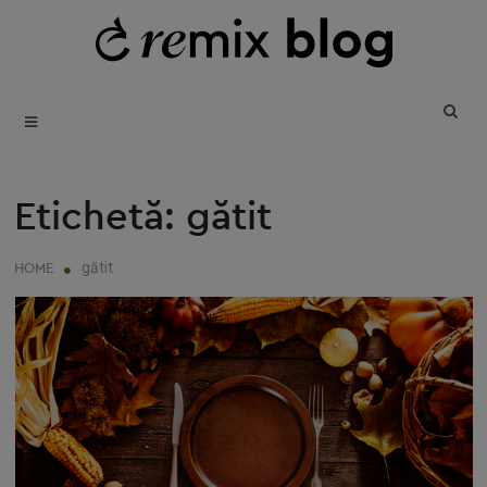
SKIP
T
B
TO
REUSE • REDUCE • REMIX
CONTENT
Etichetă:
gătit
gătit
HOME