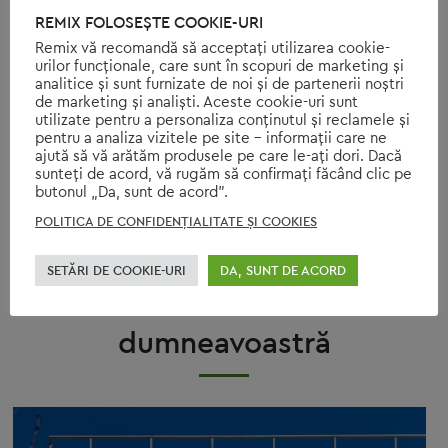
REMIX FOLOSEȘTE COOKIE-URI
RECLAME
RECLAME DE CRĂCIUN
SEZONUL FESTIV
STIL
Remix vă recomandă să acceptați utilizarea cookie-
urilor funcționale, care sunt în scopuri de marketing și
analitice și sunt furnizate de noi și de partenerii noștri
STIL DE VIAŢĂ
STIL DE VIAŢĂ ECOLOGIC
STIL DE VIAŢĂ SĂNĂTOS
de marketing și analiști. Aceste cookie-uri sunt
utilizate pentru a personaliza conținutul și reclamele și
pentru a analiza vizitele pe site - informații care ne
SUSTENABILITATE
TENDINȚE
TOAMNĂ-IARNĂ 2018
ajută să vă arătăm produsele pe care le-ați dori. Dacă
sunteți de acord, vă rugăm să confirmați făcând clic pe
butonul „Da, sunt de acord”.
TRAI SUSTENABIL
UNGHII
VARĂ
ÎNCĂLŢĂMINTE
POLITICA DE CONFIDENŢIALITATE ŞI COOKIES
SETĂRI DE COOKIE-URI
DA, SUNT DE ACORD
S-ar putea să vă placă și
dumneavoastră