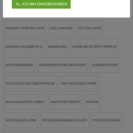
JA, ICH BIN EINVERSTANDEN
GRÜNE MARKE DER WOCHE
GRÜNE MODE
HAARPFLEGE
HERBST/WINTER 2018
HOLLYWOOD
KETTEN 2019
KÖNIGIN ELISABETH II
MANIKÜRE
MODE AM ROTEN TEPPICH
MODEDESIGNER
MUSIKPREISVERLEIHUNGEN
MÄNNERMODE
NACHHALTIGE LEBENSWEISE
NACHHALTIGE MODE
NACHHALTIGES LEBEN
NACHHALTIGKEIT
NATUR
NEUTRALER LOOK
PISTAZIENFARBENES KLEID
PISTAZIENGRÜN