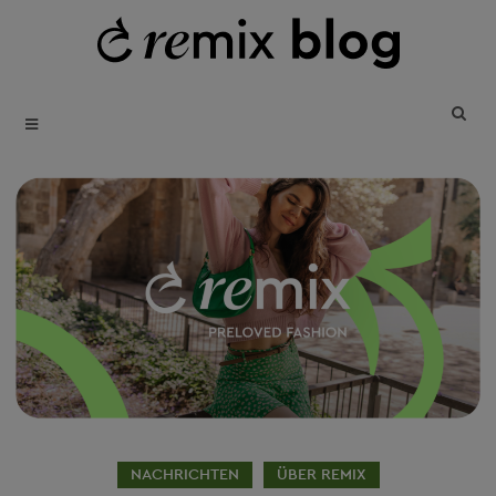
SKIP
T
B
TO
REUSE • REDUCE • REMIX
CONTENT
NACHRICHTEN
ÜBER REMIX