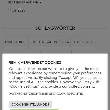
SEPTEMBER MIT REMIX
11.09.2023
SCHLAGWÖRTER
ACCESSOIRES
BESTE FESTIVALS IN EUROPA
CANNES 2018
CANNES FILM FESTIVAL
CAPTAIN AMERICA
CHRIS EVANS
REMIX VERWENDET COOKIES
We use cookies on our website to give you the most
DENIM
DESIGNER
ELISABETH II
ERNEUERBARE ENERGIE
relevant experience by remembering your preferences
and repeat visits. By clicking “Accept All”, you consent
to the use of ALL the cookies. However, you may visit
"Cookie Settings" to provide a controlled consent.
FESTIVALS IN EUROPA
FRISUREN
FRÜHJAHR 2019
DATENSCHUTZRICHTLINIE UND COOKIES-POLITIK
FRÜHLING 2018
GEBURTSTAG KÖNIGIN ELISABETH II
COOKIE-EINSTELLUNGEN