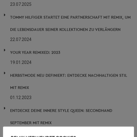
23.07.2025
TOMMY HILFIGER STARTET EINE PARTNERSCHAFT MIT REMIX, UM
DIE LEBENSDAUER SEINER KOLLEKTIONEN ZU VERLÄNGERN
22.07.2024
YOUR YEAR REMIXED: 2023
19.01.2024
HERBSTMODE NEU DEFINIERT: ENTDECKE NACHHALTIGEN STIL
MIT REMIX
01.12.2023
ENTDECKE DEINE INNERE STYLE QUEEN: SECONDHAND
SEPTEMBER MIT REMIX
11.09.2023