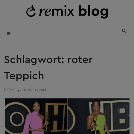
SKIP
T
B
TO
REUSE • REDUCE • REMIX
CONTENT
Schlagwort:
roter
Teppich
roter Teppich
HOME