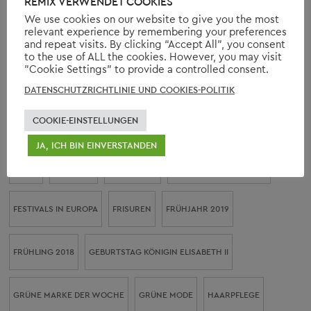
REMIX VERWENDET COOKIES
We use cookies on our website to give you the most
relevant experience by remembering your preferences
SCHLAGWÖRTER
and repeat visits. By clicking “Accept All”, you consent
to the use of ALL the cookies. However, you may visit
"Cookie Settings" to provide a controlled consent.
ACCESSOIRES
BESTE FESTIVALS IN EUROPA
CANNES 2018
DATENSCHUTZRICHTLINIE UND COOKIES-POLITIK
COOKIE-EINSTELLUNGEN
CANNES FILM FESTIVAL
CAPTAIN AMERICA
CHRIS EVANS
JA, ICH BIN EINVERSTANDEN
DENIM
DESIGNER
ELISABETH II
ERNEUERBARE ENERGIE
FESTIVALS IN EUROPA
FRISUREN
FRÜHJAHR 2019
FRÜHLING 2018
GEBURTSTAG KÖNIGIN ELISABETH II
GRÜNE MARKE DER WOCHE
GRÜNE MODE
HAARPFLEGE