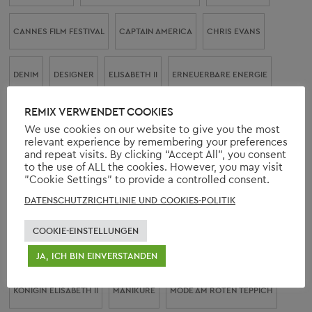
CANNES FILM FESTIVAL
CAPTAIN AMERICA
CHRIS EVANS
DENIM
DESIGNER
ELISABETH II
ERNEUERBARE ENERGIE
REMIX VERWENDET COOKIES
FESTIVALS IN EUROPA
FRISUREN
FRÜHJAHR 2019
We use cookies on our website to give you the most
relevant experience by remembering your preferences
and repeat visits. By clicking “Accept All”, you consent
FRÜHLING 2018
GEBURTSTAG KÖNIGIN ELISABETH II
to the use of ALL the cookies. However, you may visit
"Cookie Settings" to provide a controlled consent.
DATENSCHUTZRICHTLINIE UND COOKIES-POLITIK
GRÜNE MARKE DER WOCHE
GRÜNE MODE
HAARPFLEGE
COOKIE-EINSTELLUNGEN
HERBST/WINTER 2018
HOLLYWOOD
KETTEN 2019
JA, ICH BIN EINVERSTANDEN
KÖNIGIN ELISABETH II
MANIKÜRE
MODE AM ROTEN TEPPICH